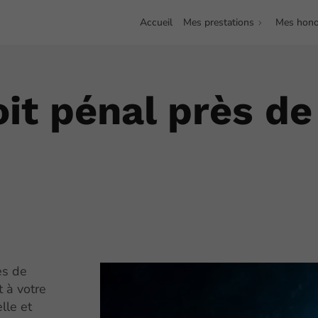
Accueil
Mes prestations
Mes hono
oit pénal près d
ès de
 à votre
lle et