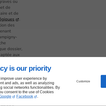
graves ou
met de
aire et de
tégiques
.
tion des
venant
hampigny-
che
ue dossier,
daptée aux
cy is our priority
 improve user experience by
Customize
nt and ads, as well as analyzing
ng social networks functionalities. By
you consent to the use of Cookies
Google
Facebook
.