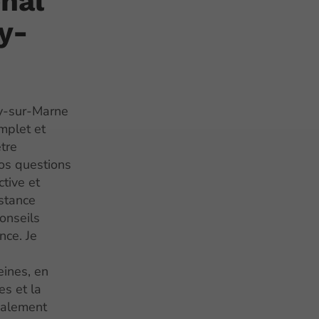
énal
y-
y-sur-Marne
mplet et
tre
os questions
tive et
istance
conseils
nce. Je
a
eines, en
es et la
galement