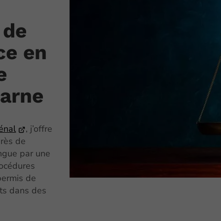
 de
ce en
e
arne
énal
, j’offre
près de
ngue par une
rocédures
permis de
nts dans des