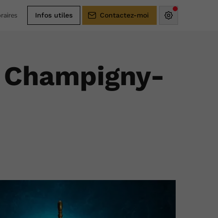
raires
Infos utiles
Contactez-moi
e Champigny-