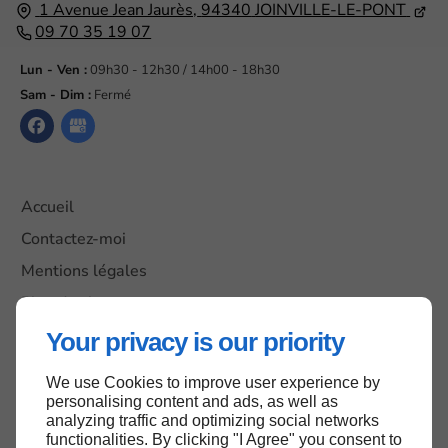
1 Avenue Jean Jaurès,
94340
JOINVILLE-LE-PONT
09 70 35 19 07
Lun - Ven :
09h30 - 12h30 / 14h00 - 18h30
Sam - Dim :
Fermé
Accueil
Contactez-moi
Mentions légales
Plan du site
Your privacy is our priority
We use Cookies to improve user experience by
Haut de page
personalising content and ads, as well as
analyzing traffic and optimizing social networks
functionalities. By clicking "I Agree" you consent to